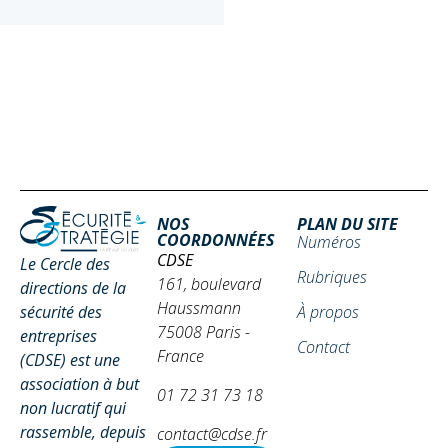
NOS
PLAN DU SITE
COORDONNÉES
Numéros
CDSE
Le Cercle des
Rubriques
161, boulevard
directions de la
Haussmann
sécurité des
À propos
75008 Paris -
entreprises
Contact
France
(CDSE) est une
association à but
01 72 31 73 18
non lucratif qui
rassemble, depuis
contact@cdse.fr